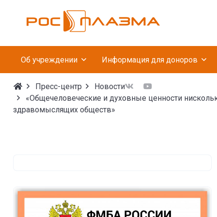
Федеральное госуда
Об учреждении
Информация для доноров
Пресс-центр
Новости
«Общечеловеческие и духовные ценности нисколько 
здравомыслящих обществ»
«Общечеловеческие и д