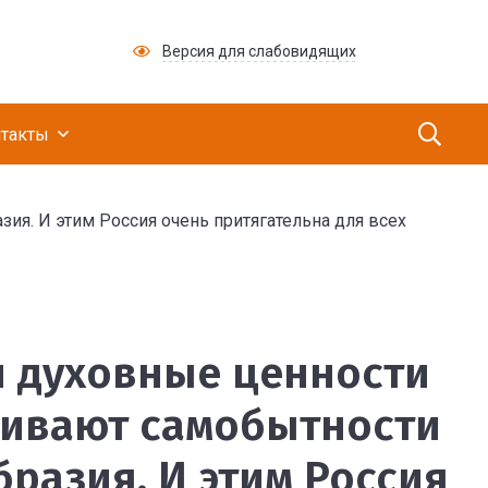
Версия для слабовидящих
ий медицинский научно-производственный це
такты
я. И этим Россия очень притягательна для всех
олько не ограничивают
 духовные ценности
чивают самобытности
бразия. И этим Россия