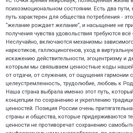
«С точки зрения нейронаук, полноценная жизнь
психоэмоциональном состоянии. Есть два пути,
путь характерен для общества потребления - эт
“желание рождает желание”, и насыщение не при
получения чувства удовольствия требуются всё
Неслучайно, включаются механизмы зависимого
наркотиков, галлюциногенов, уход в виртуальну
искажению действительности, эгоцентризму и де
которым мы связываем ценностные коды нашей 
от отдачи, от служения, от ощущения гармонии 
целеустремленность, трудолюбие, любовь к Род
Наша страна выбрала именно этот путь, который
концепции по сохранению и укреплению традиц
ценностей. Позиция России очень притягательна
страны и общества, которые придерживаются те
ценности не противоречат сохранению самобытн