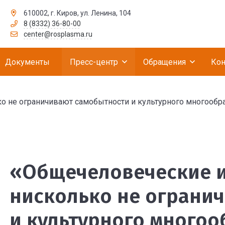
610002, г. Киров, ул. Ленина, 104
8 (8332) 36-80-00
рственное бюджетное учреждение «Российск
center@rosplasma.ru
Документы
Пресс-центр
Обращения
Кон
не ограничивают самобытности и культурного многообрази
уховные ценности ниск
«Общечеловеческие и
нисколько не ограни
и культурного многоо