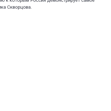
ию к которым Россия демонстрирует самое
ика Скворцова.