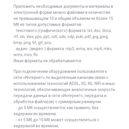
Приложить необходимые документы и материалы в
электронной форме можно файлами в количестве
не превышающем 10 и общим объёмом не более 15
Мб из типов допустимых форматов:
текстового (графического) формата: txt, doc, docx,
rtf, xls, xlsx, pps, ppt, odt, ods, odp, pub, pdf, jpg, jpeg,
bmp, png, tif, gif, pcx;
аудио- (видео-) формата: mp3, wma, avi, mp4, mkv,
wmv, mov, flv.
Иные форматы не обрабатываются.
При подключении оборудования пользователя к
сети «Интернет» по выделенным каналам связи с
использованием технологий ADSL, 3G, 4G, WiFi и иных
технологий, обеспечивающих аналогичные скорости
передачи данных в сети «Интернет», передача и
обработка файла(ов) с суммарным размером:
- до 5 Мб осуществляется, как правило, без
задержки во времени;
- от 5 Мб до 10 Мб может осуществляться с
задержкой во времени;