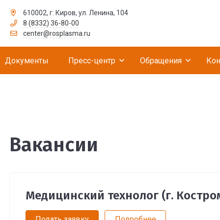
610002, г. Киров, ул. Ленина, 104
8 (8332) 36-80-00
рственное бюджетное учреждение «Российск
center@rosplasma.ru
Документы
Пресс-центр
Обращения
Кон
Вакансии
Медицинский технолог (г. Костро
Подать заявку
Подробнее