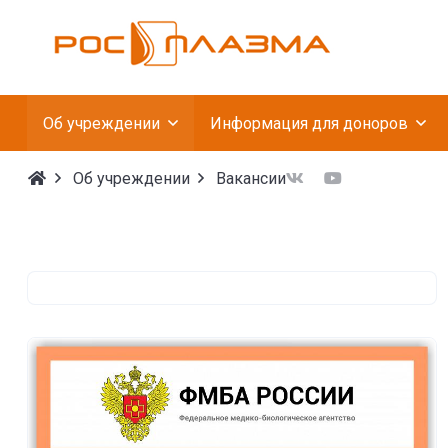
Федеральное госуда
Об учреждении
Информация для доноров
Об учреждении
Вакансии
Вакансии