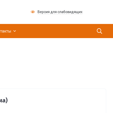
Версия для слабовидящих
ий медицинский научно-производственный це
такты
ма)