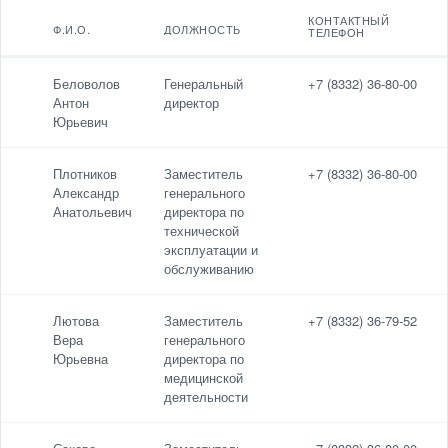
КОНТАКТНЫЙ
Ф.И.О.
ДОЛЖНОСТЬ
ТЕЛЕФОН
Ф.И.О.
Контактный
Беловолов
Генеральный
+7 (8332) 36-80-00
телефон
Антон
директор
Должность
Юрьевич
Электронная
почта
Плотников
Заместитель
+7 (8332) 36-80-00
Александр
генерального
Анатольевич
директора по
технической
По умолчанию
эксплуатации и
обслуживанию
Лютова
Заместитель
+7 (8332) 36-79-52
Вера
генерального
Юрьевна
директора по
медицинской
деятельности