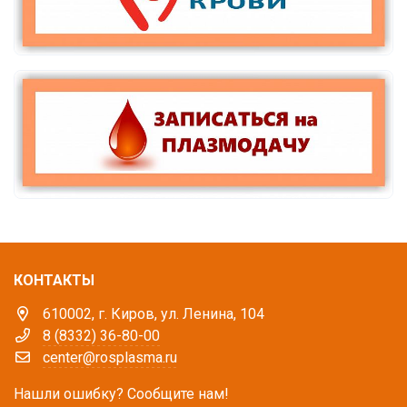
КОНТАКТЫ
610002, г. Киров, ул. Ленина, 104
8 (8332) 36-80-00
center@rosplasma.ru
Нашли ошибку? Сообщите нам!