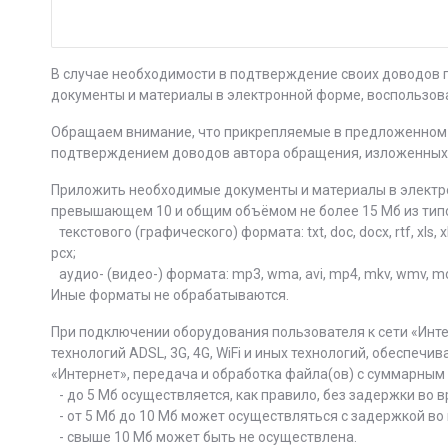
В случае необходимости в подтверждение своих доводов
документы и материалы в электронной форме, воспользов
Обращаем внимание, что прикрепляемые в предложенном 
подтверждением доводов автора обращения, изложенных 
Приложить необходимые документы и материалы в электр
превышающем 10 и общим объёмом не более 15 Мб из тип
текстового (графического) формата: txt, doc, docx, rtf, xls, xlsx,
pcx;
аудио- (видео-) формата: mp3, wma, avi, mp4, mkv, wmv, mov
Иные форматы не обрабатываются.
При подключении оборудования пользователя к сети «Инт
технологий ADSL, 3G, 4G, WiFi и иных технологий, обеспеч
«Интернет», передача и обработка файла(ов) с суммарным
- до 5 Мб осуществляется, как правило, без задержки во 
- от 5 Мб до 10 Мб может осуществляться с задержкой во
- свыше 10 Мб может быть не осуществлена.