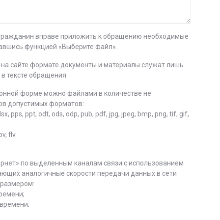
 гражданин вправе приложить к обращению необходимые
авшись функцией «Выберите файл».
на сайте формате документы и материалы служат лишь
в тексте обращения.
онной форме можно файлами в количестве не
ов допустимых форматов:
 pps, ppt, odt, ods, odp, pub, pdf, jpg, jpeg, bmp, png, tif, gif,
, flv.
ернет» по выделенным каналам связи с использованием
ивающих аналогичные скорости передачи данных в сети
 размером:
времени;
 времени;