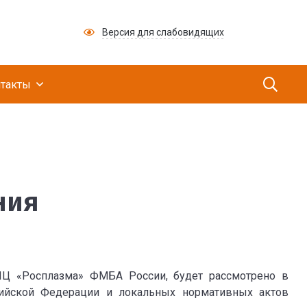
Версия для слабовидящих
ий медицинский научно-производственный це
такты
ния
Ц «Росплазма» ФМБА России, будет рассмотрено в
ссийской Федерации и локальных нормативных актов